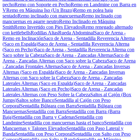
pecho
Remo con Soporte en Pecho
Remo en Landmine con Barra en
V
Remo en Máquina Iso (Un Brazo)
Remo en polea baja
sentado
Remo inclinado con mancuernas
Remo inclinado con
mancuernas en agarre neutro
Remo Inclinado en Máquina
Smith
Remo Invertido con Pies Elevados
Remo renegado alternado
con kettlebells
Rodillas Altas
Rueda Abdominal
Saco de Arena -
Remo en Inclinación
Saco de Arena - Sentadilla Reverencia Alterna
(Saco en Espalda)
Saco de Arena - Sentadilla Reverencia Alterna
(Saco en Pecho)
Saco de Arena - Sentadilla Reverencia Alterna con
Saco sobre la Cabeza
Saco de Arena - Zancadas Alternas
Saco de
Arena - Zancadas Alternas con Saco sobre la Cabeza
Saco de Arena
- Zancadas Frontales Alternas
Saco de Arena - Zancadas Inversas
Alternas (Saco en Espalda)
Saco de Arena - Zancadas Inversas
Alternas con Saco sobre la Cabeza
Saco de Arena - Zancadas
Laterales Alternas (Saco en Espalda)
Saco de Arena - Zancadas
Laterales Alternas (Saco en Pecho)
Saco de Arena - Zancadas
Laterales Alternas con Peso Sobre la Cabeza
Saltos al Cajón (Box
Jumps)
Saltos sobre Banco
Sentadilla al Cajón con Peso
Corporal
Sentadilla Búlgara con Barra
Sentadilla Búlgara con
Mancuernas
Sentadilla con Barra
Sentadilla con Barra (Barra
Baja)
Sentadilla con Barra y Cadenas
Sentadilla con
Landmine
Sentadilla con mancuernas hasta el banco
Sentadilla con
Mancuernas y Talones Elevados
Sentadilla con Paso Lateral y
Banda
Sentadilla con Peso Corporal
Sentadilla con Salto con Peso
Corporal
Sentadilla con Salto y Banda
Sentadilla en Máquina