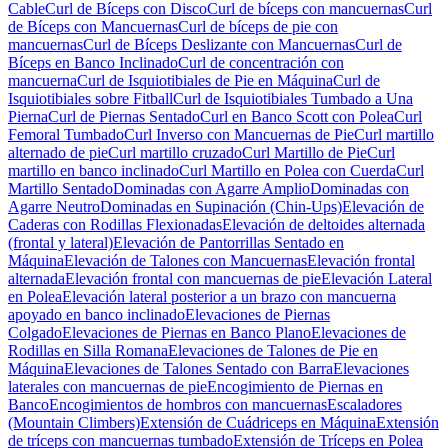
Cable
Curl de Bíceps con Disco
Curl de bíceps con mancuernas
Curl
de Bíceps con Mancuernas
Curl de bíceps de pie con
mancuernas
Curl de Bíceps Deslizante con Mancuernas
Curl de
Bíceps en Banco Inclinado
Curl de concentración con
mancuerna
Curl de Isquiotibiales de Pie en Máquina
Curl de
Isquiotibiales sobre Fitball
Curl de Isquiotibiales Tumbado a Una
Pierna
Curl de Piernas Sentado
Curl en Banco Scott con Polea
Curl
Femoral Tumbado
Curl Inverso con Mancuernas de Pie
Curl martillo
alternado de pie
Curl martillo cruzado
Curl Martillo de Pie
Curl
martillo en banco inclinado
Curl Martillo en Polea con Cuerda
Curl
Martillo Sentado
Dominadas con Agarre Amplio
Dominadas con
Agarre Neutro
Dominadas en Supinación (Chin-Ups)
Elevación de
Caderas con Rodillas Flexionadas
Elevación de deltoides alternada
(frontal y lateral)
Elevación de Pantorrillas Sentado en
Máquina
Elevación de Talones con Mancuernas
Elevación frontal
alternada
Elevación frontal con mancuernas de pie
Elevación Lateral
en Polea
Elevación lateral posterior a un brazo con mancuerna
apoyado en banco inclinado
Elevaciones de Piernas
Colgado
Elevaciones de Piernas en Banco Plano
Elevaciones de
Rodillas en Silla Romana
Elevaciones de Talones de Pie en
Máquina
Elevaciones de Talones Sentado con Barra
Elevaciones
laterales con mancuernas de pie
Encogimiento de Piernas en
Banco
Encogimientos de hombros con mancuernas
Escaladores
(Mountain Climbers)
Extensión de Cuádriceps en Máquina
Extensión
de tríceps con mancuernas tumbado
Extensión de Tríceps en Polea