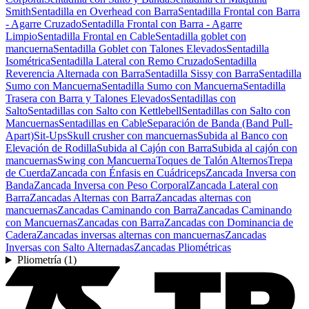
Smith
Sentadilla en Overhead con Barra
Sentadilla Frontal con Barra
- Agarre Cruzado
Sentadilla Frontal con Barra - Agarre
Limpio
Sentadilla Frontal en Cable
Sentadilla goblet con
mancuerna
Sentadilla Goblet con Talones Elevados
Sentadilla
Isométrica
Sentadilla Lateral con Remo Cruzado
Sentadilla
Reverencia Alternada con Barra
Sentadilla Sissy con Barra
Sentadilla
Sumo con Mancuerna
Sentadilla Sumo con Mancuerna
Sentadilla
Trasera con Barra y Talones Elevados
Sentadillas con
Salto
Sentadillas con Salto con Kettlebell
Sentadillas con Salto con
Mancuernas
Sentadillas en Cable
Separación de Banda (Band Pull-
Apart)
Sit-Ups
Skull crusher con mancuernas
Subida al Banco con
Elevación de Rodilla
Subida al Cajón con Barra
Subida al cajón con
mancuernas
Swing con Mancuerna
Toques de Talón Alternos
Trepa
de Cuerda
Zancada con Énfasis en Cuádriceps
Zancada Inversa con
Banda
Zancada Inversa con Peso Corporal
Zancada Lateral con
Barra
Zancadas Alternas con Barra
Zancadas alternas con
mancuernas
Zancadas Caminando con Barra
Zancadas Caminando
con Mancuernas
Zancadas con Barra
Zancadas con Dominancia de
Cadera
Zancadas inversas alternas con mancuernas
Zancadas
Inversas con Salto Alternadas
Zancadas Pliométricas
Pliometría
(
1
)