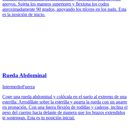
apoyos. Sujeta los mangos superiores y flexiona los codos
aproximadamente 90 grados, apoyando los tríceps en los pads. Esta
es la posición de inicio.
Rueda Abdominal
Intermedio
Fuerza
Coge una rueda abdominal y colócala en el suelo al extremo de una
esterilla. Arrodíllate sobre la esterilla y agarra la rueda con un agarre
en pronación. Con una ligera flexión de rodillas y caderas, inclina el
peso del cuerpo hacia delante de manera que los brazos extendidos
te sostengan. Esta es tu posición inicial.