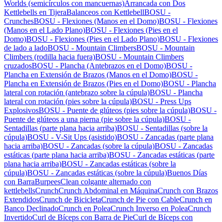
Worlds (semicírculos con mancuernas)
Arrancada con Dos
Kettlebells en Tijera
Balanceos con Kettlebell
BOSU -
Crunches
BOSU - Flexiones (Manos en el Domo)
BOSU - Flexiones
(Manos en el Lado Plano)
BOSU - Flexiones (Pies en el
Domo)
BOSU - Flexiones (Pies en el Lado Plano)
BOSU - Flexiones
de lado a lado
BOSU - Mountain Climbers
BOSU - Mountain
Climbers (rodilla hacia fuera)
BOSU - Mountain Climbers
cruzados
BOSU - Plancha (Antebrazos en el Domo)
BOSU -
Plancha en Extensión de Brazos (Manos en el Domo)
BOSU -
Plancha en Extensión de Brazos (Pies en el Domo)
BOSU - Plancha
lateral con rotación (antebrazo sobre la cúpula)
BOSU - Plancha
lateral con rotación (pies sobre la cúpula)
BOSU - Press Ups
Explosivos
BOSU - Puente de glúteos (pies sobre la cúpula)
BOSU -
Puente de glúteos a una pierna (pie sobre la cúpula)
BOSU -
Sentadillas (parte plana hacia arriba)
BOSU - Sentadillas (sobre la
cúpula)
BOSU - V-Sit Ups (asistido)
BOSU - Zancadas (parte plana
hacia arriba)
BOSU - Zancadas (sobre la cúpula)
BOSU - Zancadas
estáticas (parte plana hacia arriba)
BOSU - Zancadas estáticas (parte
plana hacia arriba)
BOSU - Zancadas estáticas (sobre la
cúpula)
BOSU - Zancadas estáticas (sobre la cúpula)
Buenos Días
con Barra
Burpees
Clean colgante alternado con
kettlebells
Crunch
Crunch Abdominal en Máquina
Crunch con Brazos
Extendidos
Crunch de Bicicleta
Crunch de Pie con Cable
Crunch en
Banco Declinado
Crunch en Polea
Crunch Inverso en Polea
Crunch
Invertido
Curl de Bíceps con Barra de Pie
Curl de Bíceps con