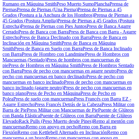
Rumano en Máquina Smith
Peso Muerto Sumo
Plancha
Prensa de
Piernas
Prensa de Piernas (Una Pierna)
Prensa de Piernas a 45
Grados (Postura a la Anchura de los Hombros)
Prensa de Piernas a
45 Grados (Postura Amplia)
Prensa de Piernas a 45 Grados (Postura
Estrecha)
Prensa de Piernas con Pies Juntos
Press de Banca Agarre
Cerrado
Press de Banca con Barra
Press de Banca con Barra - Agarre
Estrecho
Press de Banca Declinado con Barra
Press de Banca en
Inclinación en Máquina Smith
Press de Banca en Máquina
Smith
Press de Banca en Suelo con Barra
Press de Banca Inclinado
con Barra
Press de Hombro con Landmine
Press de Hombros con
Mancuernas (Sentado)
Press de hombros con mancuernas de
pie
Press de Hombros en Máquina Smith
Press de Hombros Sentado
con Barra
Press de pecho con mancuernas en agarre neutro
Press de
pecho con mancuernas en banco declinado
Press de pecho con
mancuernas en banco inclinado
Press de pecho con mancuernas en
banco inclinado (agarre neutro)
Press de pecho con mancuernas en
banco plano
Press de Pecho en Máquina
Press de Pecho en
Polea
Press de suelo con mancuernas
Press Francés con Barra EZ -
Agarre Estrecho
Press Francés Detrás de la Cabeza
Press Militar con
Barra de Pie
Press Militar con Mancuernas de Pie
Puente de Glúteos
con Banda Elástica
Puente de Glúteos con Barra
Puente de Glúteos
Elevado
Rack Pulls (Peso Muerto desde Pines)
Remo al mentón con
mancuernas
Remo con apoyo en pecho
Remo con Barra en
Flexión
Remo con Kettlebell Alternado en Inclinación
Remo con
mancuerna a un brazo
Remo con mancuernas con apoyo en