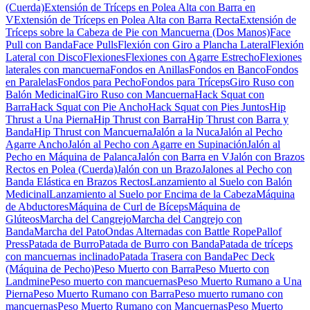
(Cuerda)
Extensión de Tríceps en Polea Alta con Barra en
V
Extensión de Tríceps en Polea Alta con Barra Recta
Extensión de
Tríceps sobre la Cabeza de Pie con Mancuerna (Dos Manos)
Face
Pull con Banda
Face Pulls
Flexión con Giro a Plancha Lateral
Flexión
Lateral con Disco
Flexiones
Flexiones con Agarre Estrecho
Flexiones
laterales con mancuerna
Fondos en Anillas
Fondos en Banco
Fondos
en Paralelas
Fondos para Pecho
Fondos para Tríceps
Giro Ruso con
Balón Medicinal
Giro Ruso con Mancuerna
Hack Squat con
Barra
Hack Squat con Pie Ancho
Hack Squat con Pies Juntos
Hip
Thrust a Una Pierna
Hip Thrust con Barra
Hip Thrust con Barra y
Banda
Hip Thrust con Mancuerna
Jalón a la Nuca
Jalón al Pecho
Agarre Ancho
Jalón al Pecho con Agarre en Supinación
Jalón al
Pecho en Máquina de Palanca
Jalón con Barra en V
Jalón con Brazos
Rectos en Polea (Cuerda)
Jalón con un Brazo
Jalones al Pecho con
Banda Elástica en Brazos Rectos
Lanzamiento al Suelo con Balón
Medicinal
Lanzamiento al Suelo por Encima de la Cabeza
Máquina
de Abductores
Máquina de Curl de Bíceps
Máquina de
Glúteos
Marcha del Cangrejo
Marcha del Cangrejo con
Banda
Marcha del Pato
Ondas Alternadas con Battle Rope
Pallof
Press
Patada de Burro
Patada de Burro con Banda
Patada de tríceps
con mancuernas inclinado
Patada Trasera con Banda
Pec Deck
(Máquina de Pecho)
Peso Muerto con Barra
Peso Muerto con
Landmine
Peso muerto con mancuernas
Peso Muerto Rumano a Una
Pierna
Peso Muerto Rumano con Barra
Peso muerto rumano con
mancuernas
Peso Muerto Rumano con Mancuernas
Peso Muerto