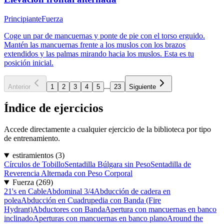
Principiante
Fuerza
Coge un par de mancuernas y ponte de pie con el torso erguido.
Mantén las mancuernas frente a los muslos con los brazos
extendidos y las palmas mirando hacia los muslos. Esta es tu
posición inicial.
...
Anterior
1
2
3
4
5
23
Siguiente
Índice de ejercicios
Accede directamente a cualquier ejercicio de la biblioteca por tipo
de entrenamiento.
estiramientos
(
3
)
Círculos de Tobillo
Sentadilla Búlgara sin Peso
Sentadilla de
Reverencia Alternada con Peso Corporal
Fuerza
(
269
)
21's en Cable
Abdominal 3/4
Abducción de cadera en
polea
Abducción en Cuadrupedia con Banda (Fire
Hydrant)
Abductores con Banda
Apertura con mancuernas en banco
inclinado
Aperturas con mancuernas en banco plano
Around the