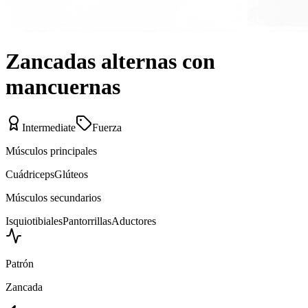
Zancadas alternas con
mancuernas
Intermediate
Fuerza
Músculos principales
Cuádriceps
Glúteos
Músculos secundarios
Isquiotibiales
Pantorrillas
Aductores
Patrón
Zancada