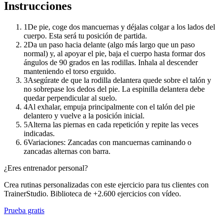
Instrucciones
1
De pie, coge dos mancuernas y déjalas colgar a los lados del
cuerpo. Esta será tu posición de partida.
2
Da un paso hacia delante (algo más largo que un paso
normal) y, al apoyar el pie, baja el cuerpo hasta formar dos
ángulos de 90 grados en las rodillas. Inhala al descender
manteniendo el torso erguido.
3
Asegúrate de que la rodilla delantera quede sobre el talón y
no sobrepase los dedos del pie. La espinilla delantera debe
quedar perpendicular al suelo.
4
Al exhalar, empuja principalmente con el talón del pie
delantero y vuelve a la posición inicial.
5
Alterna las piernas en cada repetición y repite las veces
indicadas.
6
Variaciones: Zancadas con mancuernas caminando o
zancadas alternas con barra.
¿Eres entrenador personal?
Crea rutinas personalizadas con este ejercicio para tus clientes con
TrainerStudio. Biblioteca de +2.600 ejercicios con vídeo.
Prueba gratis