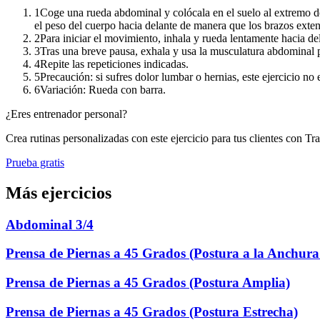
1
Coge una rueda abdominal y colócala en el suelo al extremo de u
el peso del cuerpo hacia delante de manera que los brazos extend
2
Para iniciar el movimiento, inhala y rueda lentamente hacia de
3
Tras una breve pausa, exhala y usa la musculatura abdominal pa
4
Repite las repeticiones indicadas.
5
Precaución: si sufres dolor lumbar o hernias, este ejercicio no 
6
Variación: Rueda con barra.
¿Eres entrenador personal?
Crea rutinas personalizadas con este ejercicio para tus clientes con Tr
Prueba gratis
Más ejercicios
Abdominal 3/4
Prensa de Piernas a 45 Grados (Postura a la Anchura
Prensa de Piernas a 45 Grados (Postura Amplia)
Prensa de Piernas a 45 Grados (Postura Estrecha)