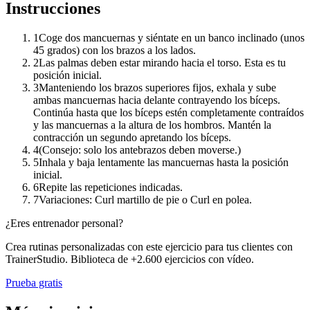
Instrucciones
1
Coge dos mancuernas y siéntate en un banco inclinado (unos
45 grados) con los brazos a los lados.
2
Las palmas deben estar mirando hacia el torso. Esta es tu
posición inicial.
3
Manteniendo los brazos superiores fijos, exhala y sube
ambas mancuernas hacia delante contrayendo los bíceps.
Continúa hasta que los bíceps estén completamente contraídos
y las mancuernas a la altura de los hombros. Mantén la
contracción un segundo apretando los bíceps.
4
(Consejo: solo los antebrazos deben moverse.)
5
Inhala y baja lentamente las mancuernas hasta la posición
inicial.
6
Repite las repeticiones indicadas.
7
Variaciones: Curl martillo de pie o Curl en polea.
¿Eres entrenador personal?
Crea rutinas personalizadas con este ejercicio para tus clientes con
TrainerStudio. Biblioteca de +2.600 ejercicios con vídeo.
Prueba gratis