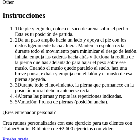
Other
Instrucciones
1
De pie y erguido, coloca el saco de arena sobre el pecho.
Esta es tu posición de partida.
2
Da un paso amplio hacia un lado y apoya el pie con los
dedos ligeramente hacia afuera. Mantén la espalda recta
durante todo el movimiento para minimizar el riesgo de lesión.
Inhala, empuja las caderas hacia atrás y flexiona la rodilla de
la pierna que has adelantado para bajar el peso sobre ese
muslo. Cuando el muslo quede paralelo al suelo, haz una
breve pausa, exhala y empuja con el talón y el muslo de esa
pierna apoyada.
3
Durante todo el movimiento, la pierna que permanece en la
posición inicial debe mantenerse recta.
4
Alterna las piernas y repite las repeticiones indicadas.
5
Variación: Prensa de piernas (posición ancha).
¿Eres entrenador personal?
Crea rutinas personalizadas con este ejercicio para tus clientes con
TrainerStudio. Biblioteca de +2.600 ejercicios con vídeo.
Prueba gratis