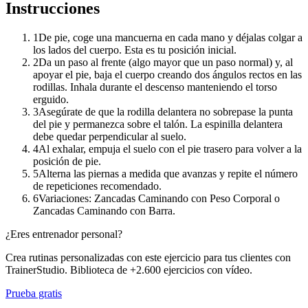
Instrucciones
1
De pie, coge una mancuerna en cada mano y déjalas colgar a
los lados del cuerpo. Esta es tu posición inicial.
2
Da un paso al frente (algo mayor que un paso normal) y, al
apoyar el pie, baja el cuerpo creando dos ángulos rectos en las
rodillas. Inhala durante el descenso manteniendo el torso
erguido.
3
Asegúrate de que la rodilla delantera no sobrepase la punta
del pie y permanezca sobre el talón. La espinilla delantera
debe quedar perpendicular al suelo.
4
Al exhalar, empuja el suelo con el pie trasero para volver a la
posición de pie.
5
Alterna las piernas a medida que avanzas y repite el número
de repeticiones recomendado.
6
Variaciones: Zancadas Caminando con Peso Corporal o
Zancadas Caminando con Barra.
¿Eres entrenador personal?
Crea rutinas personalizadas con este ejercicio para tus clientes con
TrainerStudio. Biblioteca de +2.600 ejercicios con vídeo.
Prueba gratis