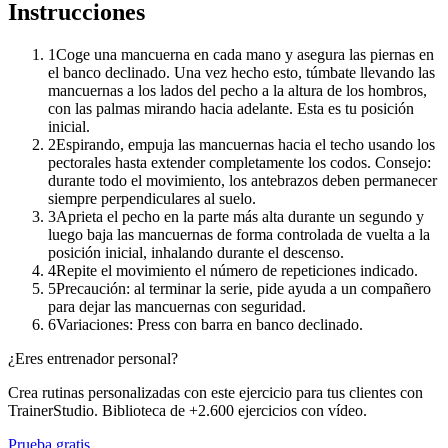
Instrucciones
1
Coge una mancuerna en cada mano y asegura las piernas en
el banco declinado. Una vez hecho esto, túmbate llevando las
mancuernas a los lados del pecho a la altura de los hombros,
con las palmas mirando hacia adelante. Esta es tu posición
inicial.
2
Espirando, empuja las mancuernas hacia el techo usando los
pectorales hasta extender completamente los codos. Consejo:
durante todo el movimiento, los antebrazos deben permanecer
siempre perpendiculares al suelo.
3
Aprieta el pecho en la parte más alta durante un segundo y
luego baja las mancuernas de forma controlada de vuelta a la
posición inicial, inhalando durante el descenso.
4
Repite el movimiento el número de repeticiones indicado.
5
Precaución: al terminar la serie, pide ayuda a un compañero
para dejar las mancuernas con seguridad.
6
Variaciones: Press con barra en banco declinado.
¿Eres entrenador personal?
Crea rutinas personalizadas con este ejercicio para tus clientes con
TrainerStudio. Biblioteca de +2.600 ejercicios con vídeo.
Prueba gratis