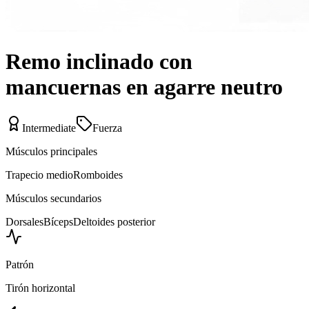
Remo inclinado con
mancuernas en agarre neutro
Intermediate
Fuerza
Músculos principales
Trapecio medio
Romboides
Músculos secundarios
Dorsales
Bíceps
Deltoides posterior
Patrón
Tirón horizontal