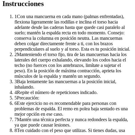
Instrucciones
1
Con una mancuerna en cada mano (palmas enfrentadas),
flexiona ligeramente las rodillas e inclina el torso hacia
adelante desde las caderas hasta que quede casi paralelo al
suelo; mantén la espalda recta en todo momento. Consejo:
conserva la columna en posición neutra. Las mancuernas
deben colgar directamente frente a ti, con los brazos
perpendiculares al suelo y al torso. Esta es tu posición inicial.
2
Manteniendo el torso fijo, tira de las mancuernas hacia los
laterales del cuerpo exhalando, elevando los codos hacia el
techo (no fuerces con los antebrazos, limítate a sujetar el
peso). En la posición de máxima contracción, aprieta los
músculos de la espalda y mantén un segundo.
3
Baja lentamente las mancuernas a la posición inicial,
inhalando.
4
Repite el número de repeticiones indicado.
5
Precaución:
6
Este ejercicio no es recomendable para personas con
problemas de espalda. El remo en polea baja sentado es una
mejor opción en ese caso.
7
Mantén una técnica perfecta y nunca redondees la espalda,
ya que puede causar lesiones.
8
Ten cuidado con el peso que utilizas. Si tienes dudas, usa