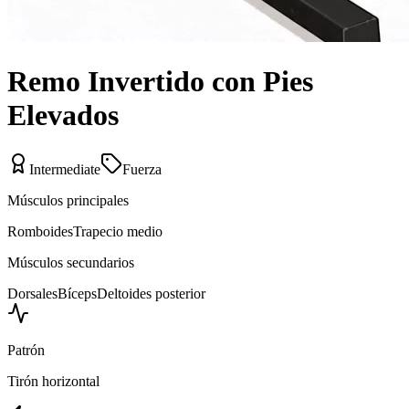
Remo Invertido con Pies
Elevados
Intermediate
Fuerza
Músculos principales
Romboides
Trapecio medio
Músculos secundarios
Dorsales
Bíceps
Deltoides posterior
Patrón
Tirón horizontal