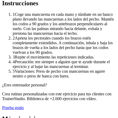
Instrucciones
1
Coge una mancuerna en cada mano y túmbate en un banco
plano llevando las mancuernas a los lados del pecho. Mantén
los codos a 90 grados y los antebrazos perpendiculares al
suelo. Con las palmas mirando hacia delante, exhala y
presiona las mancuernas hacia el techo.
2
Aprieta los pectorales cuando los brazos estén
completamente extendidos. A continuación, inhala y baja los
brazos de vuelta a los lados del pecho hasta que los codos
vuelvan a los 90 grados.
3
Repite el movimiento las repeticiones indicadas.
4
Precaución: ten siempre a alguien que te ayude durante el
ejercicio y al bajar las mancuernas al terminar.
5
Variaciones: Press de pecho con mancuernas en agarre
neutro o press de banca con barra.
¿Eres entrenador personal?
Crea rutinas personalizadas con este ejercicio para tus clientes con
TrainerStudio. Biblioteca de +2.600 ejercicios con vídeo.
Prueba gratis