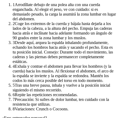
1
Arrodíllate debajo de una polea alta con una cuerda
enganchada. Al elegir el peso, ve con cuidado: si es
demasiado pesado, la carga la asumirá la zona lumbar en lugar
del abdomen.
2
Coge los extremos de la cuerda y bájala hasta dejarla a los
lados de la cabeza, a la altura del pecho. Empuja las caderas
hacia atrás e inclínate hacia adelante formando un ángulo de
90 grados entre la zona lumbar y los muslos.
3
Desde aquí, arquea la espalda inhalando profundamente,
echando los hombros hacia atrás y sacando el pecho. Esta es
tu posición inicial. Consejo: Durante todo el movimiento, las
caderas y las piernas deben permanecer completamente
estáticas.
4
Exhala y contrae el abdomen para llevar los hombros (y la
cuerda) hacia los muslos. Al flexionar el abdomen, el arco de
la espalda se invierte y la espalda se redondea. Mantén los
codos lo más cerca posible del torso en todo momento.
5
Tras una breve pausa, inhala y vuelve a la posición inicial
siguiendo el mismo recorrido.
6
Repite las repeticiones recomendadas.
7
Precaución: Si sufres de dolor lumbar, ten cuidado con la
resistencia que utilizas.
8
Variaciones: Crunch o Cocoons.
¿Eres entrenador personal?