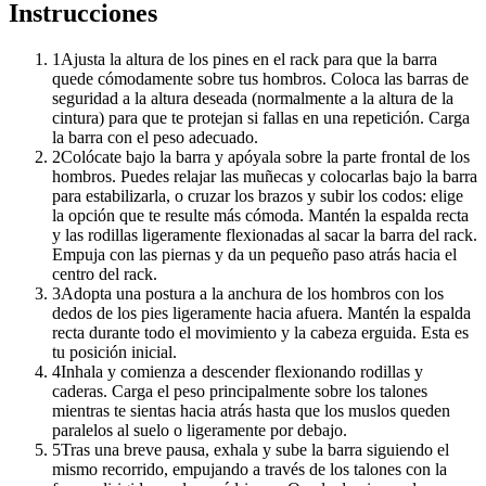
Instrucciones
1
Ajusta la altura de los pines en el rack para que la barra
quede cómodamente sobre tus hombros. Coloca las barras de
seguridad a la altura deseada (normalmente a la altura de la
cintura) para que te protejan si fallas en una repetición. Carga
la barra con el peso adecuado.
2
Colócate bajo la barra y apóyala sobre la parte frontal de los
hombros. Puedes relajar las muñecas y colocarlas bajo la barra
para estabilizarla, o cruzar los brazos y subir los codos: elige
la opción que te resulte más cómoda. Mantén la espalda recta
y las rodillas ligeramente flexionadas al sacar la barra del rack.
Empuja con las piernas y da un pequeño paso atrás hacia el
centro del rack.
3
Adopta una postura a la anchura de los hombros con los
dedos de los pies ligeramente hacia afuera. Mantén la espalda
recta durante todo el movimiento y la cabeza erguida. Esta es
tu posición inicial.
4
Inhala y comienza a descender flexionando rodillas y
caderas. Carga el peso principalmente sobre los talones
mientras te sientas hacia atrás hasta que los muslos queden
paralelos al suelo o ligeramente por debajo.
5
Tras una breve pausa, exhala y sube la barra siguiendo el
mismo recorrido, empujando a través de los talones con la