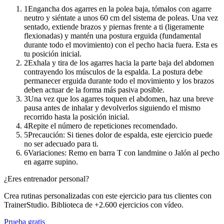
1
Engancha dos agarres en la polea baja, tómalos con agarre
neutro y siéntate a unos 60 cm del sistema de poleas. Una vez
sentado, extiende brazos y piernas frente a ti (ligeramente
flexionadas) y mantén una postura erguida (fundamental
durante todo el movimiento) con el pecho hacia fuera. Esta es
tu posición inicial.
2
Exhala y tira de los agarres hacia la parte baja del abdomen
contrayendo los músculos de la espalda. La postura debe
permanecer erguida durante todo el movimiento y los brazos
deben actuar de la forma más pasiva posible.
3
Una vez que los agarres toquen el abdomen, haz una breve
pausa antes de inhalar y devolverlos siguiendo el mismo
recorrido hasta la posición inicial.
4
Repite el número de repeticiones recomendado.
5
Precaución: Si tienes dolor de espalda, este ejercicio puede
no ser adecuado para ti.
6
Variaciones: Remo en barra T con landmine o Jalón al pecho
en agarre supino.
¿Eres entrenador personal?
Crea rutinas personalizadas con este ejercicio para tus clientes con
TrainerStudio. Biblioteca de +2.600 ejercicios con vídeo.
Prueba gratis