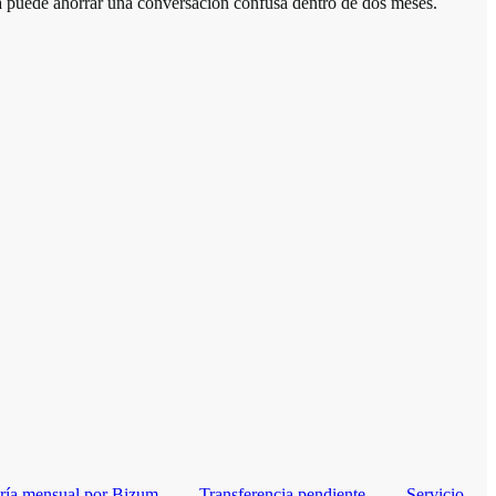
ria puede ahorrar una conversación confusa dentro de dos meses.
ría mensual por Bizum
Transferencia pendiente
Servicio