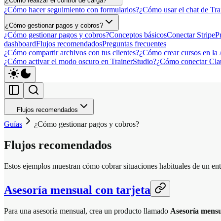
¿Cómo realizar el control de carga?
¿Cómo hacer seguimiento con formularios?
¿Cómo usar el chat de Tra
¿Cómo gestionar pagos y cobros?
¿Cómo gestionar pagos y cobros?
Conceptos básicos
Conectar Stripe
P
dashboard
Flujos recomendados
Preguntas frecuentes
¿Cómo compartir archivos con tus clientes?
¿Cómo crear cursos en la
¿Cómo activar el modo oscuro en TrainerStudio?
¿Cómo conectar Cla
Flujos recomendados
Guías
¿Cómo gestionar pagos y cobros?
Flujos recomendados
Estos ejemplos muestran cómo cobrar situaciones habituales de un entr
Asesoría mensual con tarjeta
Para una asesoría mensual, crea un producto llamado
Asesoría mens