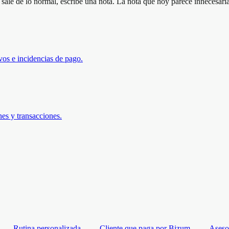
e sale de lo normal, escribe una nota. La nota que hoy parece innecesa
os e incidencias de pago.
es y transacciones.
Rutina personalizada
Cliente que paga por Bizum
Aseso