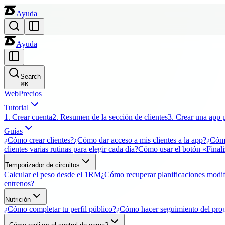
Ayuda
Ayuda
Search
⌘
K
Web
Precios
Tutorial
1. Crear cuenta
2. Resumen de la sección de clientes
3. Crear una app 
Guías
¿Cómo crear clientes?
¿Cómo dar acceso a mis clientes a la app?
¿Cómo
clientes varias rutinas para elegir cada día?
Cómo usar el botón «Finali
Temporizador de circuitos
Calcular el peso desde el 1RM
¿Cómo recuperar planificaciones modif
entrenos?
Nutrición
¿Cómo completar tu perfil público?
¿Cómo hacer seguimiento del prog