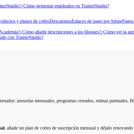
inerStudio?
¿Cómo gestionar empleados en TrainerStudio?
roductos y planes de cobro
Descuentos
Enlaces de pago por Stripe
Pagos
 Academia?
¿Cómo añadir descripciones a los bloques?
¿Cómo ver la app
ude con TrainerStudio?
enador: asesorías mensuales, programas cerrados, rutinas puntuales, Biz
ual
, añade un plan de cobro de suscripción mensual y déjalo renovando 