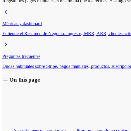
Registra los pagos manuales el mismo día que los recibes. Y si algo s
Métricas y dashboard
Entiende el Resumen de Negocio: ingresos, MRR, ARR, clientes activ
Preguntas frecuentes
Dudas habituales sobre Stripe, pagos manuales, productos, suscripcion
On this page
Asesoría mensual con tarjeta
Programa cerrado en cuotas