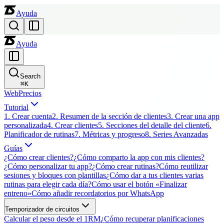
Ayuda
Ayuda
Search
⌘
K
Web
Precios
Tutorial
1. Crear cuenta
2. Resumen de la sección de clientes
3. Crear una app
personalizada
4. Crear clientes
5. Secciones del detalle del cliente
6.
Planificador de rutinas
7. Métricas y progreso
8. Series Avanzadas
Guías
¿Cómo crear clientes?
¿Cómo comparto la app con mis clientes?
¿Cómo personalizar tu app?
¿Cómo crear rutinas?
Cómo reutilizar
sesiones y bloques con plantillas
¿Cómo dar a tus clientes varias
rutinas para elegir cada día?
Cómo usar el botón «Finalizar
entreno»
Cómo añadir recordatorios por WhatsApp
Temporizador de circuitos
Calcular el peso desde el 1RM
¿Cómo recuperar planificaciones