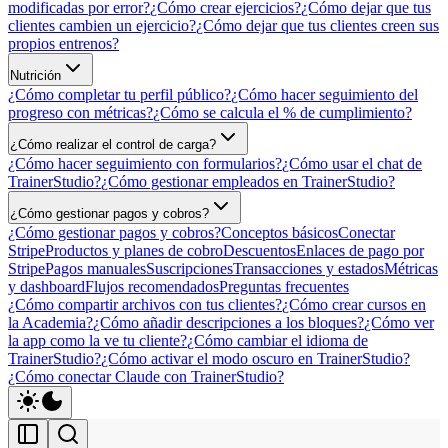
modificadas por error?
¿Cómo crear ejercicios?
¿Cómo dejar que tus
clientes cambien un ejercicio?
¿Cómo dejar que tus clientes creen sus
propios entrenos?
Nutrición
¿Cómo completar tu perfil público?
¿Cómo hacer seguimiento del
progreso con métricas?
¿Cómo se calcula el % de cumplimiento?
¿Cómo realizar el control de carga?
¿Cómo hacer seguimiento con formularios?
¿Cómo usar el chat de
TrainerStudio?
¿Cómo gestionar empleados en TrainerStudio?
¿Cómo gestionar pagos y cobros?
¿Cómo gestionar pagos y cobros?
Conceptos básicos
Conectar
Stripe
Productos y planes de cobro
Descuentos
Enlaces de pago por
Stripe
Pagos manuales
Suscripciones
Transacciones y estados
Métricas
y dashboard
Flujos recomendados
Preguntas frecuentes
¿Cómo compartir archivos con tus clientes?
¿Cómo crear cursos en
la Academia?
¿Cómo añadir descripciones a los bloques?
¿Cómo ver
la app como la ve tu cliente?
¿Cómo cambiar el idioma de
TrainerStudio?
¿Cómo activar el modo oscuro en TrainerStudio?
¿Cómo conectar Claude con TrainerStudio?