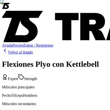
Ayuda
Precios
Entrar / Registrarse
Volver al listado
Flexiones Plyo con Kettlebell
Expert
Strength
Músculos principales
Pecho
Tríceps
Hombros
Músculos secundarios