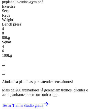
pt/plantilla-rutina-gym.pdf
Exercise
Sets
Reps
Weight
Bench press
4
8
80kg
Squat
4
6
100kg
...
...
...
...
Ainda usa planilhas para atender seus alunos?
Mais de 200 treinadores já gerenciam treinos, clientes e
acompanhamento em um único app.
Testar TrainerStudio grátis