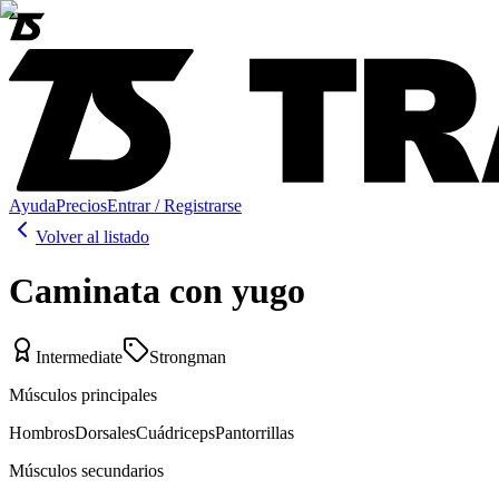
Ayuda
Precios
Entrar / Registrarse
Volver al listado
Caminata con yugo
Intermediate
Strongman
Músculos principales
Hombros
Dorsales
Cuádriceps
Pantorrillas
Músculos secundarios