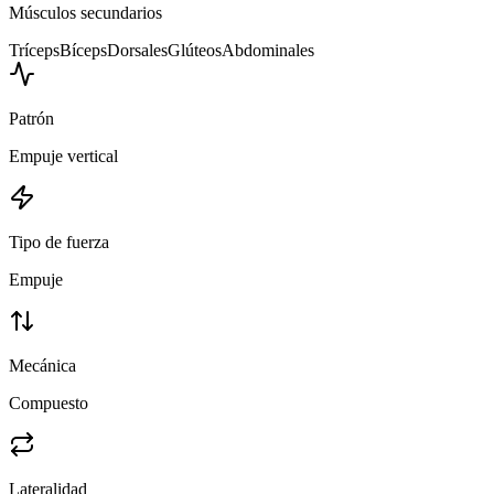
Músculos secundarios
Tríceps
Bíceps
Dorsales
Glúteos
Abdominales
Patrón
Empuje vertical
Tipo de fuerza
Empuje
Mecánica
Compuesto
Lateralidad