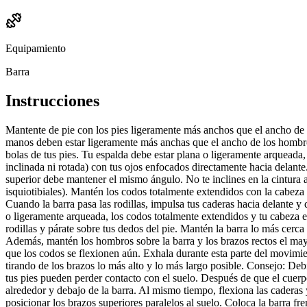
Equipamiento
Barra
Instrucciones
Mantente de pie con los pies ligeramente más anchos que el ancho de 
manos deben estar ligeramente más anchas que el ancho de los hombros 
bolas de tus pies. Tu espalda debe estar plana o ligeramente arqueada
inclinada ni rotada) con tus ojos enfocados directamente hacia delante.
superior debe mantener el mismo ángulo. No te inclines en la cintura aú
isquiotibiales). Mantén los codos totalmente extendidos con la cabeza 
Cuando la barra pasa las rodillas, impulsa tus caderas hacia delante y 
o ligeramente arqueada, los codos totalmente extendidos y tu cabeza en
rodillas y párate sobre tus dedos del pie. Mantén la barra lo más cerc
Además, mantén los hombros sobre la barra y los brazos rectos el may
que los codos se flexionen aún. Exhala durante esta parte del movimi
tirando de los brazos lo más alto y lo más largo posible. Consejo: Debi
tus pies pueden perder contacto con el suelo. Después de que el cuerpo
alrededor y debajo de la barra. Al mismo tiempo, flexiona las caderas y
posicionar los brazos superiores paralelos al suelo. Coloca la barra fr