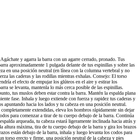
 Agáchate y agarra la barra con un agarre cerrado, pronado. Tus
arra aproximadamente 1 pulgada delante de tus espinillas y sobre las
za en una posición neutral (en línea con la columna vertebral y no
rza las caderas y las rodillas mientras exhalas. Consejo: El torso
ría el efecto de empujar los glúteos en el aire y estirar los
rra se levanta, mantenla lo más cerca posible de las espinillas.
 punto, tus muslos deben estar contra la barra. Mantén la espalda plana
iente fase. Inhala y luego extiende con fuerza y rapidez tus caderas y
os apuntando hacia los lados y tu cabeza en una posición neutral.
án completamente extendidas, eleva los hombros rápidamente sin dejar
dos para comenzar a tirar de tu cuerpo debajo de la barra. Continúa
a espalda arqueada, tu cabeza estará ligeramente inclinada hacia atrás y
 altura máxima, tira de tu cuerpo debajo de la barra y gira los brazos
razos están debajo de la barra, inhala y luego levanta los codos para
un torso erecto y firme, una posición neutral de la cabeza y pies