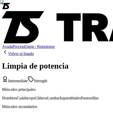
Ayuda
Precios
Entrar / Registrarse
Volver al listado
Limpia de potencia
Intermediate
Strength
Músculos principales
Hombros
Cuádriceps
Glúteos
Lumbar
Isquiotibiales
Pantorrillas
Músculos secundarios