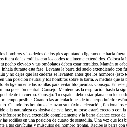
los hombros y los dedos de los pies apuntando ligeramente hacia fuera.
fuera de las rodillas con los codos totalmente extendidos. Coloca la b
, tu pecho elevado y tus omóplatos deben estar retraídos. Mantén tu cabe
 Inhala durante esta fase. Levanta la barra del suelo extendiendo con fue
n y no dejes que las caderas se levanten antes que los hombros (esto tend
en una posición neutral y los hombros sobre la barra. A medida que la ba
dobla ligeramente las rodillas para evitar bloquearlas. Consejo: En este
 una posición neutral. Consejo: Mantendrás la respiración hasta la sigu
a posible de tu cuerpo. Consejo: Tu espalda debe estar plana con los cod
or tiempo posible. Cuando las articulaciones de tu cuerpo inferior est
ento. Cuando los hombros alcanzan su máxima elevación, flexiona los co
do a la naturaleza explosiva de esta fase, tu torso estará erecto o con l
 inferior se haya extendido completamente y la barra alcance cerca de la
 las rodillas en una posición de cuarto de sentadilla. Una vez que los b
ente a tus clavículas y músculos del hombro frontal. Recibe la barra con 