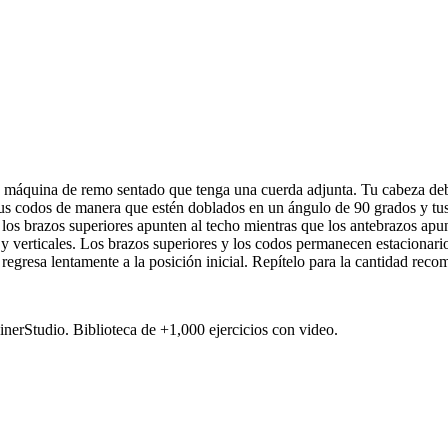
a máquina de remo sentado que tenga una cuerda adjunta. Tu cabeza debe
 tus codos de manera que estén doblados en un ángulo de 90 grados y tus
os brazos superiores apunten al techo mientras que los antebrazos apunt
os y verticales. Los brazos superiores y los codos permanecen estaciona
regresa lentamente a la posición inicial. Repítelo para la cantidad reco
ainerStudio. Biblioteca de +1,000 ejercicios con video.