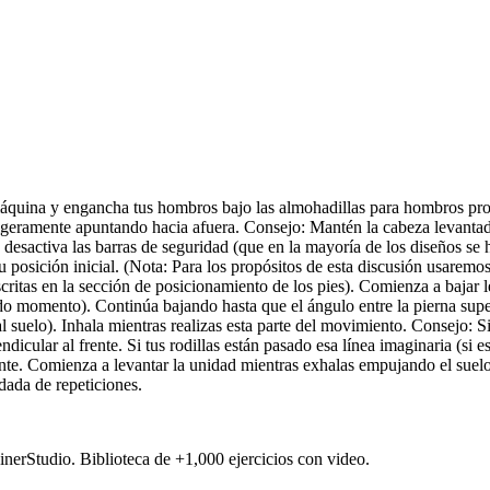
la máquina y engancha tus hombros bajo las almohadillas para hombros pr
 ligeramente apuntando hacia afuera. Consejo: Mantén la cabeza levant
desactiva las barras de seguridad (que en la mayoría de los diseños se 
 tu posición inicial. (Nota: Para los propósitos de esta discusión usarem
scritas en la sección de posicionamiento de los pies). Comienza a bajar
do momento). Continúa bajando hasta que el ángulo entre la pierna super
l suelo). Inhala mientras realizas esta parte del movimiento. Consejo: Si r
ndicular al frente. Si tus rodillas están pasado esa línea imaginaria (si
mente. Comienza a levantar la unidad mientras exhalas empujando el suelo 
dada de repeticiones.
ainerStudio. Biblioteca de +1,000 ejercicios con video.