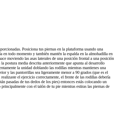
oporcionadas. Posiciona tus piernas en la plataforma usando una
ada en todo momento y también mantén la espalda en la almohadilla en
hace moviendo las asas laterales de una posición frontal a una posición
os la postura media descrita anteriormente que apunta al desarrollo
 lentamente la unidad doblando las rodillas mientras mantienes una
ior y las pantorrillas sea ligeramente menor a 90 grados (que es el
ealizaste el ejercicio correctamente, el frente de las rodillas debería
 están pasadas de tus dedos de los pies) entonces estás colocando un
principalmente con el talón de tu pie mientras estiras las piernas de