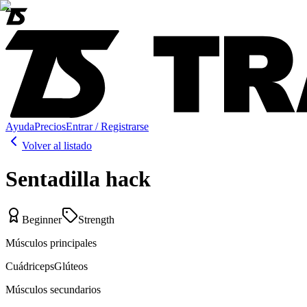
Ayuda
Precios
Entrar / Registrarse
Volver al listado
Sentadilla hack
Beginner
Strength
Músculos principales
Cuádriceps
Glúteos
Músculos secundarios