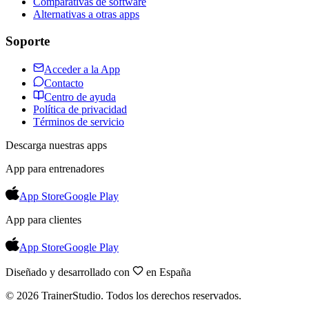
Comparativas de software
Alternativas a otras apps
Soporte
Acceder a la App
Contacto
Centro de ayuda
Política de privacidad
Términos de servicio
Descarga nuestras apps
App para entrenadores
App Store
Google Play
App para clientes
App Store
Google Play
Diseñado y desarrollado con
en España
©
2026
TrainerStudio.
Todos los derechos reservados.