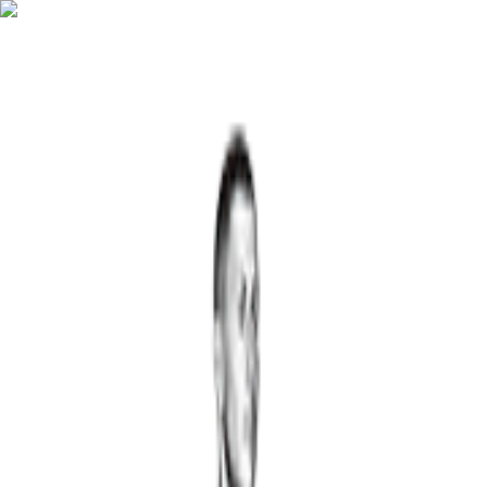
Ayuda
Precios
Entrar / Registrarse
Volver al listado
Levantada Alta Con
Mancuerna En Sumo
Beginner
Strength
Músculos principales
Trapecios
Glúteos
Isquiotibiales