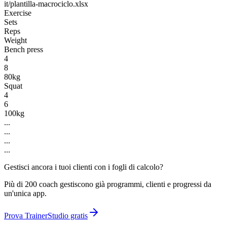
it/plantilla-macrociclo.xlsx
Exercise
Sets
Reps
Weight
Bench press
4
8
80kg
Squat
4
6
100kg
...
...
...
...
Gestisci ancora i tuoi clienti con i fogli di calcolo?
Più di 200 coach gestiscono già programmi, clienti e progressi da
un'unica app.
Prova TrainerStudio gratis