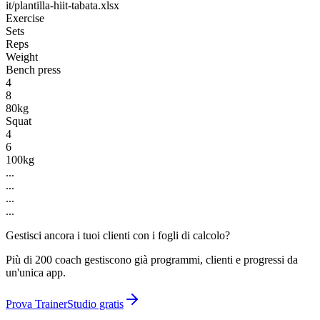
it/plantilla-hiit-tabata.xlsx
Exercise
Sets
Reps
Weight
Bench press
4
8
80kg
Squat
4
6
100kg
...
...
...
...
Gestisci ancora i tuoi clienti con i fogli di calcolo?
Più di 200 coach gestiscono già programmi, clienti e progressi da
un'unica app.
Prova TrainerStudio gratis