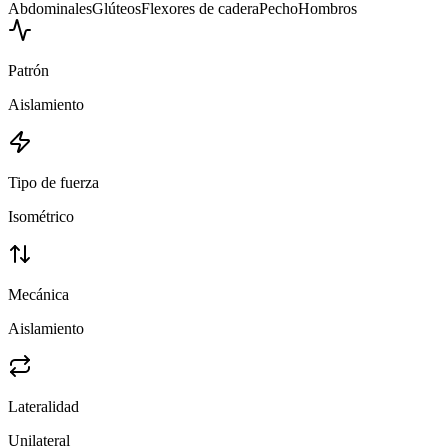
Abdominales
Glúteos
Flexores de cadera
Pecho
Hombros
Patrón
Aislamiento
Tipo de fuerza
Isométrico
Mecánica
Aislamiento
Lateralidad
Unilateral