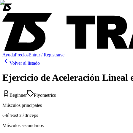
Ayuda
Precios
Entrar / Registrarse
Volver al listado
Ejercicio de Aceleración Lineal
Beginner
Plyometrics
Músculos principales
Glúteos
Cuádriceps
Músculos secundarios