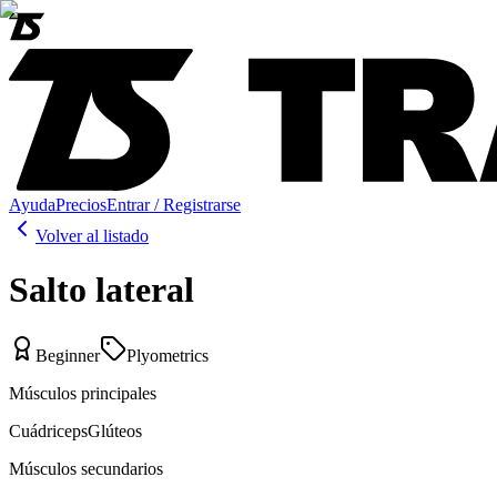
Ayuda
Precios
Entrar / Registrarse
Volver al listado
Salto lateral
Beginner
Plyometrics
Músculos principales
Cuádriceps
Glúteos
Músculos secundarios