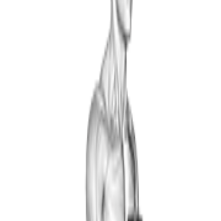
Pantorrillas
Músculos secundarios
Isquiotibiales
Glúteos
Patrón
Aislamiento
Tipo de fuerza
Tirón
Mecánica
Aislamiento