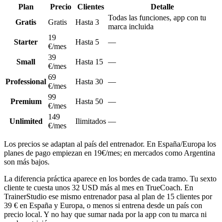
Plan
Precio
Clientes
Detalle
Todas las funciones, app con tu
Gratis
Gratis
Hasta 3
marca incluida
19
Starter
Hasta 5
—
€/mes
39
Small
Hasta 15
—
€/mes
69
Professional
Hasta 30
—
€/mes
99
Premium
Hasta 50
—
€/mes
149
Unlimited
Ilimitados
—
€/mes
Los precios se adaptan al país del entrenador. En España/Europa los
planes de pago empiezan en 19€/mes; en mercados como Argentina
son más bajos.
La diferencia práctica aparece en los bordes de cada tramo. Tu sexto
cliente te cuesta unos 32 USD más al mes en TrueCoach. En
TrainerStudio ese mismo entrenador pasa al plan de 15 clientes por
39 € en España y Europa, o menos si entrena desde un país con
precio local. Y no hay que sumar nada por la app con tu marca ni