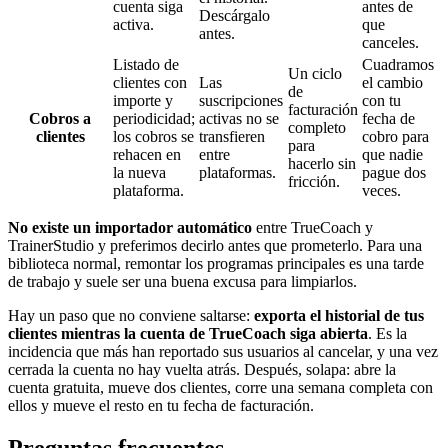
cuenta siga
antes de
Descárgalo
activa.
que
antes.
canceles.
Listado de
Cuadramos
Un ciclo
clientes con
Las
el cambio
de
importe y
suscripciones
con tu
facturación
Cobros a
periodicidad;
activas no se
fecha de
completo
clientes
los cobros se
transfieren
cobro para
para
rehacen en
entre
que nadie
hacerlo sin
la nueva
plataformas.
pague dos
fricción.
plataforma.
veces.
No existe un importador automático
entre TrueCoach y
TrainerStudio y preferimos decirlo antes que prometerlo. Para una
biblioteca normal, remontar los programas principales es una tarde
de trabajo y suele ser una buena excusa para limpiarlos.
Hay un paso que no conviene saltarse:
exporta el historial de tus
clientes mientras la cuenta de TrueCoach siga abierta
. Es la
incidencia que más han reportado sus usuarios al cancelar, y una vez
cerrada la cuenta no hay vuelta atrás. Después, solapa: abre la
cuenta gratuita, mueve dos clientes, corre una semana completa con
ellos y mueve el resto en tu fecha de facturación.