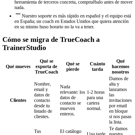
herramienta de terceros concreta, compruébalo antes de mover
nada.
Nuestro soporte es más rápido en español y el equipo está
en España; un coach en Estados Unidos que quiera atención
en su mismo huso horario no la va a tener.
Cómo se migra de TrueCoach a
TrainerStudio
Qué se
Qué
Qué se
Cuánto
Qué mueves
exporta de
hacemos
pierde
tarda
TrueCoach
nosotros
Damos de
Nombre,
alta y
Nada
email y
lanzamos
relevante: los
1-2 horas
datos de
las
datos de
para una
Clientes
contacto
invitaciones
contacto se
cartera
desde tu
por email
mueven
normal.
listado de
en bloque
enteros.
clientes.
si nos pasas
la lista.
Te damos
Tus
El catálogo
Una tarde
nuestra