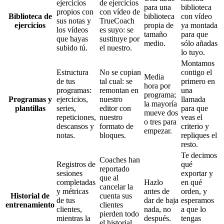
ejercicios
de ejercicios
para una
biblioteca
propios con
con vídeo de
Biblioteca de
biblioteca
con vídeo
sus notas y
TrueCoach
ejercicios
propia de
ya montada
los vídeos
es suyo: se
tamaño
para que
que hayas
sustituye por
medio.
sólo añadas
subido tú.
el nuestro.
lo tuyo.
Montamos
Estructura
No se copian
contigo el
Media
de tus
tal cual: se
primero en
hora por
programas:
remontan en
una
programa;
Programas y
ejercicios,
nuestro
llamada
la mayoría
plantillas
series,
editor con
para que
mueve dos
repeticiones,
nuestro
veas el
o tres para
descansos y
formato de
criterio y
empezar.
notas.
bloques.
repliques el
resto.
Te decimos
Coaches han
Registros de
qué
reportado
sesiones
exportar y
que al
completadas
Hazlo
en qué
cancelar la
y métricas
antes de
orden, y
Historial de
cuenta sus
de tus
dar de baja
esperamos
entrenamiento
clientes
clientes,
nada, no
a que lo
pierden todo
mientras la
después.
tengas
el historial.