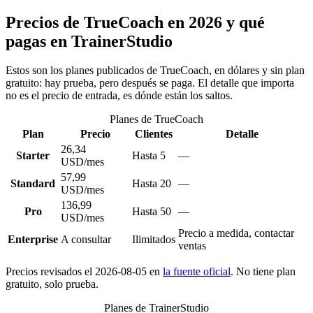
Precios de TrueCoach en 2026 y qué
pagas en TrainerStudio
Estos son los planes publicados de TrueCoach, en dólares y sin plan
gratuito: hay prueba, pero después se paga. El detalle que importa
no es el precio de entrada, es dónde están los saltos.
Planes de
TrueCoach
Plan
Precio
Clientes
Detalle
26,34
Starter
Hasta 5
—
USD/mes
57,99
Standard
Hasta 20
—
USD/mes
136,99
Pro
Hasta 50
—
USD/mes
Precio a medida, contactar
Enterprise
A consultar
Ilimitados
ventas
Precios revisados el
2026-08-05
en
la fuente oficial
.
No tiene plan
gratuito, solo prueba.
Planes de
TrainerStudio