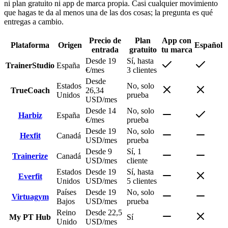
ni plan gratuito ni app de marca propia. Casi cualquier movimiento
que hagas te da al menos una de las dos cosas; la pregunta es qué
entregas a cambio.
Precio de
Plan
App con
Plataforma
Origen
Español
entrada
gratuito
tu marca
Desde 19
Sí, hasta
TrainerStudio
España
€/mes
3 clientes
Desde
Estados
No, solo
TrueCoach
26,34
Unidos
prueba
USD/mes
Desde 14
No, solo
Harbiz
España
€/mes
prueba
Desde 19
No, solo
Hexfit
Canadá
USD/mes
prueba
Desde 9
Sí, 1
Trainerize
Canadá
USD/mes
cliente
Estados
Desde 19
Sí, hasta
Everfit
Unidos
USD/mes
5 clientes
Países
Desde 19
No, solo
Virtuagym
Bajos
USD/mes
prueba
Reino
Desde 22,5
My PT Hub
Sí
Unido
USD/mes