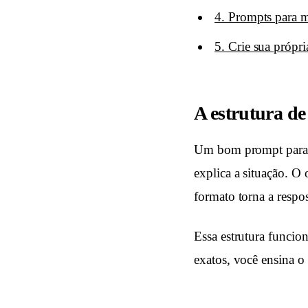
4. Prompts para m
5. Crie sua própri
A estrutura d
Um bom prompt para o 
explica a situação. O 
formato torna a respost
Essa estrutura funci
exatos, você ensina o