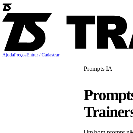
Ajuda
Preços
Entrar / Cadastrar
Prompts IA
Prompts
Trainer
Um bom prompt não p