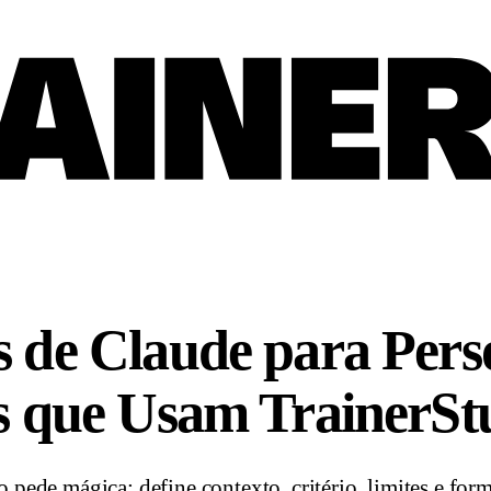
 de Claude para Pers
s que Usam TrainerSt
ede mágica: define contexto, critério, limites e form