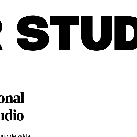
onal
udio
ato de saída.