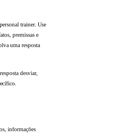
ersonal trainer. Use
atos, premissas e
olva uma resposta
resposta desviar,
cífico.
ros, informações