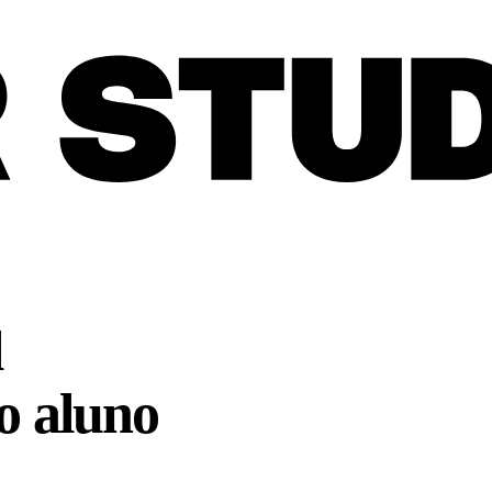
l
ao aluno