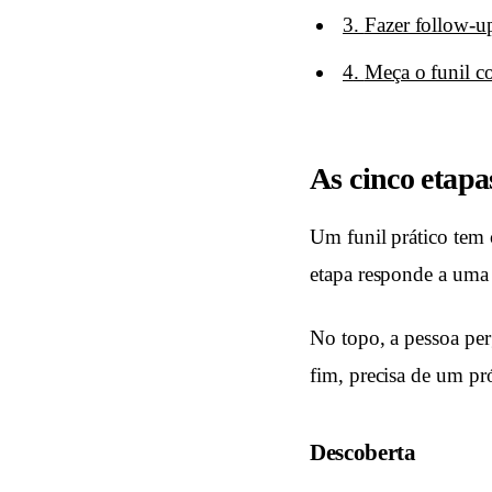
3
.
Fazer follow-up
4
.
Meça o funil 
As cinco etapa
Um funil prático tem c
etapa responde a uma 
No topo, a pessoa pe
fim, precisa de um pr
Descoberta