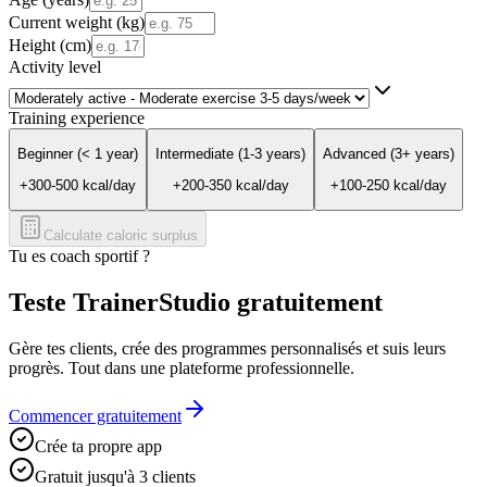
Current weight (kg)
Height (cm)
Activity level
Training experience
Beginner (< 1 year)
Intermediate (1-3 years)
Advanced (3+ years)
+
300
-
500
kcal/day
+
200
-
350
kcal/day
+
100
-
250
kcal/day
Calculate caloric surplus
Tu es coach sportif ?
Teste TrainerStudio gratuitement
Gère tes clients, crée des programmes personnalisés et suis leurs
progrès. Tout dans une plateforme professionnelle.
Commencer gratuitement
Crée ta propre app
Gratuit jusqu'à 3 clients