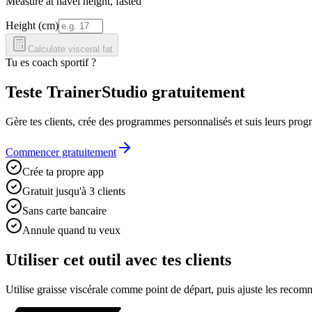
Measure at navel height, fasted
Height (cm)
Calculate visceral fat
Tu es coach sportif ?
Teste TrainerStudio gratuitement
Gère tes clients, crée des programmes personnalisés et suis leurs prog
Commencer gratuitement
Crée ta propre app
Gratuit jusqu'à 3 clients
Sans carte bancaire
Annule quand tu veux
Utiliser cet outil avec tes clients
Utilise
graisse viscérale
comme point de départ, puis ajuste les recomman