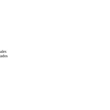
ales
tados