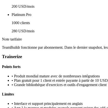
200 USD/mois
Platinum Pro
1000 clients
280 USD/mois
Note tarifaire
TeamBuildr fonctionne par abonnement. Dans le dernier snapshot, l
Trainerize
Points forts
•
Produit mondial mature avec de nombreuses intégrations
•
Plan gratuit pour 1 client et entrée payante à partir de 10 US
•
Grande bibliothèque d'exercices et outils d'engagement client
Limites
•
Interface et support principalement en anglais
•
App à la marque et modules avancés peuvent exiger des add-