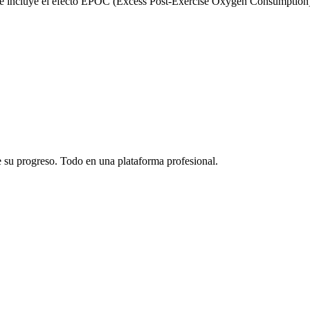
 e incluye el efecto EPOC (Excess Post-Exercise Oxygen Consumption), 
de su progreso. Todo en una plataforma profesional.