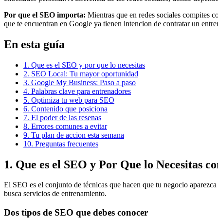
Por que el SEO importa:
Mientras que en redes sociales compites co
que te encuentran en Google ya tienen intencion de contratar un entre
En esta guía
1. Que es el SEO y por que lo necesitas
2. SEO Local: Tu mayor oportunidad
3. Google My Business: Paso a paso
4. Palabras clave para entrenadores
5. Optimiza tu web para SEO
6. Contenido que posiciona
7. El poder de las resenas
8. Errores comunes a evitar
9. Tu plan de accion esta semana
10. Preguntas frecuentes
1. Que es el SEO y Por Que lo Necesitas 
El SEO es el conjunto de técnicas que hacen que tu negocio aparezca 
busca servicios de entrenamiento.
Dos tipos de SEO que debes conocer