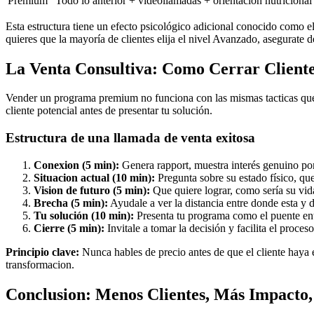
Premium
Todo lo anterior + videollamadas + orientacion nutricional
Esta estructura tiene un efecto psicológico adicional conocido como el 
quieres que la mayoría de clientes elija el nivel Avanzado, asegurat
La Venta Consultiva: Como Cerrar Clien
Vender un programa premium no funciona con las mismas tacticas que 
cliente potencial antes de presentar tu solución.
Estructura de una llamada de venta exitosa
Conexion (5 min):
Genera rapport, muestra interés genuino por
Situacion actual (10 min):
Pregunta sobre su estado físico, que
Vision de futuro (5 min):
Que quiere lograr, como sería su vida
Brecha (5 min):
Ayudale a ver la distancia entre donde esta y 
Tu solución (10 min):
Presenta tu programa como el puente ent
Cierre (5 min):
Invitale a tomar la decisión y facilita el proces
Principio clave:
Nunca hables de precio antes de que el cliente haya e
transformacion.
Conclusion: Menos Clientes, Más Impacto,