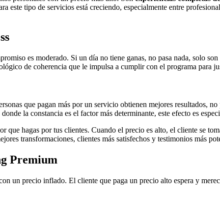
ara este tipo de servicios está creciendo, especialmente entre profesion
ss
promiso es moderado. Si un día no tiene ganas, no pasa nada, solo son 
lógico de coherencia que le impulsa a cumplir con el programa para jus
ersonas que pagan más por un servicio obtienen mejores resultados, no p
 donde la constancia es el factor más determinante, este efecto es espe
 que hagas por tus clientes. Cuando el precio es alto, el cliente se toma 
mejores transformaciones, clientes más satisfechos y testimonios más po
ing Premium
un precio inflado. El cliente que paga un precio alto espera y merece