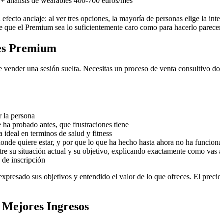
 + análisis de wearables
400-700 euros/mes
efecto anclaje: al ver tres opciones, la mayoría de personas elige la in
e de que el Premium sea lo suficientemente caro como para hacerlo pare
tes Premium
vender una sesión suelta. Necesitas un proceso de venta consultivo do
 la persona
 ha probado antes, que frustraciones tiene
 ideal en terminos de salud y fitness
donde quiere estar, y por que lo que ha hecho hasta ahora no ha funcio
re su situación actual y su objetivo, explicando exactamente como vas 
o de inscripción
xpresado sus objetivos y entendido el valor de lo que ofreces. El preci
 Mejores Ingresos