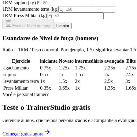
1RM supino (kg)
1RM levantamento terra (kg)
1RM Press Militar (kg)
Evaluar Nivel de força
Limpiar
Estandares de Nivel de força (
homens
)
Ratio = 1RM / Peso corporal. Por ejemplo, 1.5x significa levantar 1.5
Ejercicio
iniciante
Novato
intermediário
avançado
Elite
agachamento
0.75
x
1.25
x
1.75
x
2.25
x
2.75
x
supino
0.5
x
1
x
1.5
x
2
x
2.5
x
levantamento terra
1
x
1.5
x
2
x
2.5
x
3
x
Press Militar
0.35
x
0.65
x
1
x
1.35
x
1.65
x
Você é personal trainer?
Teste o TrainerStudio grátis
Gerencie alunos, crie treinos personalizados e acompanhe a evolução
Começar grátis agora