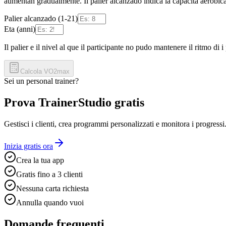
aumentan gradualmente. Il palier alcanzado indica la capacita aerobica
Palier alcanzado (1-21)
Eta (anni)
Il palier e il nivel al que il participante no pudo mantenere il ritmo di 
Calcola VO2max
Sei un personal trainer?
Prova TrainerStudio gratis
Gestisci i clienti, crea programmi personalizzati e monitora i progressi
Inizia gratis ora
Crea la tua app
Gratis fino a 3 clienti
Nessuna carta richiesta
Annulla quando vuoi
Domande frequenti