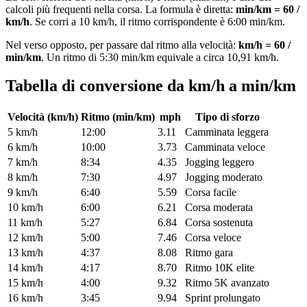
calcoli più frequenti nella corsa. La formula è diretta:
min/km = 60 /
km/h
. Se corri a 10 km/h, il ritmo corrispondente è 6:00 min/km.
Nel verso opposto, per passare dal ritmo alla velocità:
km/h = 60 /
min/km
. Un ritmo di 5:30 min/km equivale a circa 10,91 km/h.
Tabella di conversione da km/h a min/km
Velocità (km/h)
Ritmo (min/km)
mph
Tipo di sforzo
5
km/h
12:00
3.11
Camminata leggera
6
km/h
10:00
3.73
Camminata veloce
7
km/h
8:34
4.35
Jogging leggero
8
km/h
7:30
4.97
Jogging moderato
9
km/h
6:40
5.59
Corsa facile
10
km/h
6:00
6.21
Corsa moderata
11
km/h
5:27
6.84
Corsa sostenuta
12
km/h
5:00
7.46
Corsa veloce
13
km/h
4:37
8.08
Ritmo gara
14
km/h
4:17
8.70
Ritmo 10K elite
15
km/h
4:00
9.32
Ritmo 5K avanzato
16
km/h
3:45
9.94
Sprint prolungato