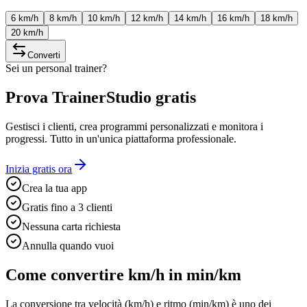
6
km/h
8
km/h
10
km/h
12
km/h
14
km/h
16
km/h
18
km/h
20
km/h
Converti
Sei un personal trainer?
Prova TrainerStudio gratis
Gestisci i clienti, crea programmi personalizzati e monitora i
progressi. Tutto in un'unica piattaforma professionale.
Inizia gratis ora
Crea la tua app
Gratis fino a 3 clienti
Nessuna carta richiesta
Annulla quando vuoi
Come convertire km/h in min/km
La conversione tra velocità (km/h) e ritmo (min/km) è uno dei