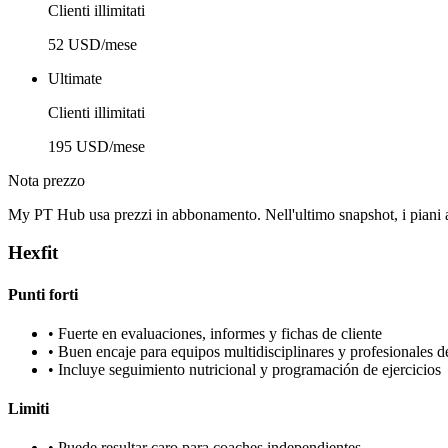
Clienti illimitati
52 USD/mese
Ultimate
Clienti illimitati
195 USD/mese
Nota prezzo
My PT Hub usa prezzi in abbonamento. Nell'ultimo snapshot, i pian
Hexfit
Punti forti
•
Fuerte en evaluaciones, informes y fichas de cliente
•
Buen encaje para equipos multidisciplinares y profesionales d
•
Incluye seguimiento nutricional y programación de ejercicios
Limiti
•
Puede resultar caro para coaches independientes