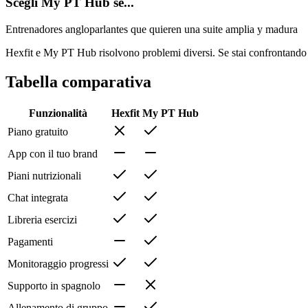
Scegli My PT Hub se...
Entrenadores angloparlantes que quieren una suite amplia y madura
Hexfit e My PT Hub risolvono problemi diversi. Se stai confrontando e
Tabella comparativa
Funzionalità
Hexfit
My PT Hub
Piano gratuito
App con il tuo brand
Piani nutrizionali
Chat integrata
Libreria esercizi
Pagamenti
Monitoraggio progressi
Supporto in spagnolo
Allenamento di gruppo