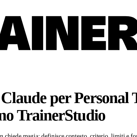
Claude per Personal 
no TrainerStudio
hiede magia: definisce contesto, criterio, limiti e fo