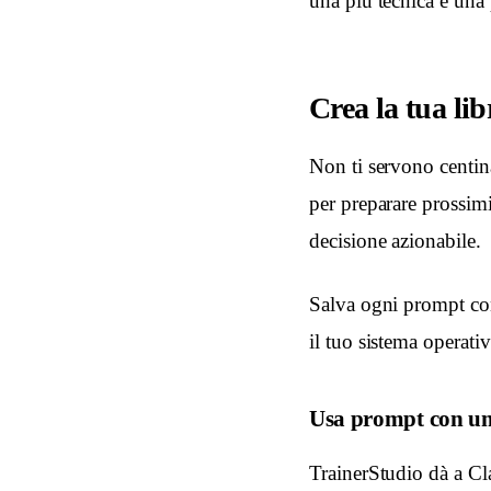
una più tecnica e una 
Crea la tua li
Non ti servono centina
per preparare prossimi
decisione azionabile.
Salva ogni prompt con
il tuo sistema operat
Usa prompt con un
TrainerStudio dà a Cla