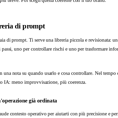
più breve. Poi scegli quella coerente con il tuo brand.
breria di prompt
ia di prompt. Ti serve una libreria piccola e revisionata: u
 passi, uno per controllare rischi e uno per trasformare inf
 una nota su quando usarlo e cosa controllare. Nel tempo q
ivo IA: meno improvvisazione, più coerenza.
'operazione già ordinata
ude contesto operativo per aiutarti con più precisione e per