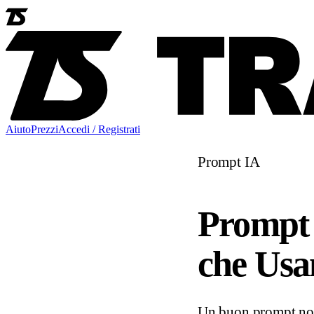
Aiuto
Prezzi
Accedi / Registrati
Prompt IA
Prompt 
che Usa
Un buon prompt non c