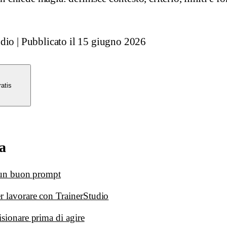
udio
|
Pubblicato il
15 giugno 2026
atis
a
i un buon prompt
r lavorare con TrainerStudio
isionare prima di agire