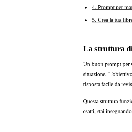
4. Prompt per man
5. Crea la tua lib
La struttura 
Un buon prompt per Cla
situazione. L'obiettiv
risposta facile da revi
Questa struttura funz
esatti, stai insegnan