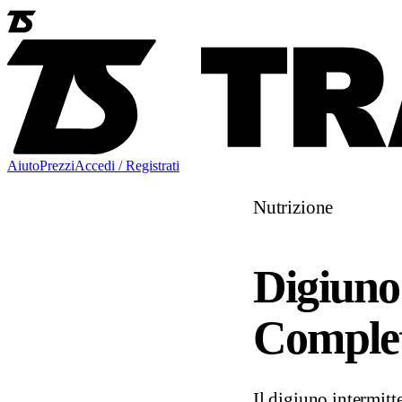
Aiuto
Prezzi
Accedi / Registrati
Nutrizione
Digiuno
Complet
Il digiuno intermitt