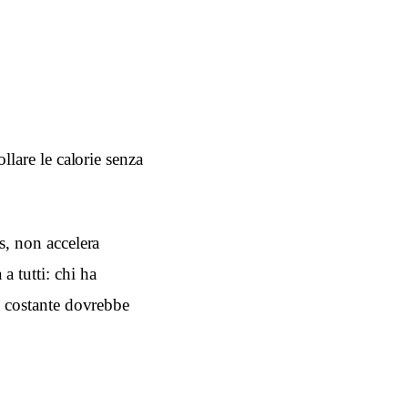
llare le calorie senza
s, non accelera
a tutti: chi ha
ia costante dovrebbe