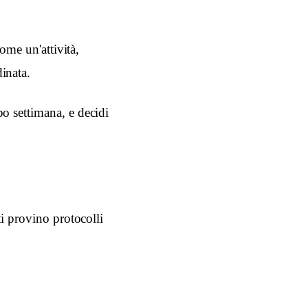
ome un'attività,
inata.
o settimana, e decidi
ti provino protocolli