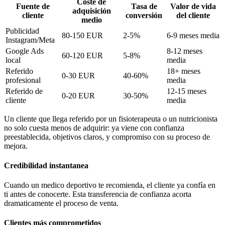
Coste de
Fuente de
Tasa de
Valor de vida
adquisición
cliente
conversión
del cliente
medio
Publicidad
80-150 EUR
2-5%
6-9 meses media
Instagram/Meta
Google Ads
8-12 meses
60-120 EUR
5-8%
local
media
Referido
18+ meses
0-30 EUR
40-60%
profesional
media
Referido de
12-15 meses
0-20 EUR
30-50%
cliente
media
Un cliente que llega referido por un fisioterapeuta o un nutricionista
no solo cuesta menos de adquirir: ya viene con confianza
preestablecida, objetivos claros, y compromiso con su proceso de
mejora.
Credibilidad instantanea
Cuando un medico deportivo te recomienda, el cliente ya confía en
ti antes de conocerte. Esta transferencia de confianza acorta
dramaticamente el proceso de venta.
Clientes más comprometidos