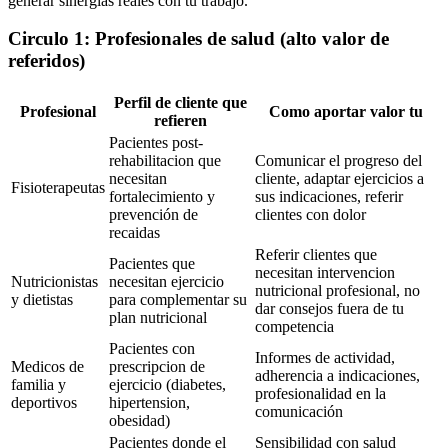
generar sinergias reales con tu trabajo.
Circulo 1: Profesionales de salud (alto valor de
referidos)
Perfil de cliente que
Profesional
Como aportar valor tu
refieren
Pacientes post-
rehabilitacion que
Comunicar el progreso del
necesitan
cliente, adaptar ejercicios a
Fisioterapeutas
fortalecimiento y
sus indicaciones, referir
prevención de
clientes con dolor
recaidas
Referir clientes que
Pacientes que
necesitan intervencion
Nutricionistas
necesitan ejercicio
nutricional profesional, no
y dietistas
para complementar su
dar consejos fuera de tu
plan nutricional
competencia
Pacientes con
Informes de actividad,
Medicos de
prescripcion de
adherencia a indicaciones,
familia y
ejercicio (diabetes,
profesionalidad en la
deportivos
hipertension,
comunicación
obesidad)
Pacientes donde el
Sensibilidad con salud