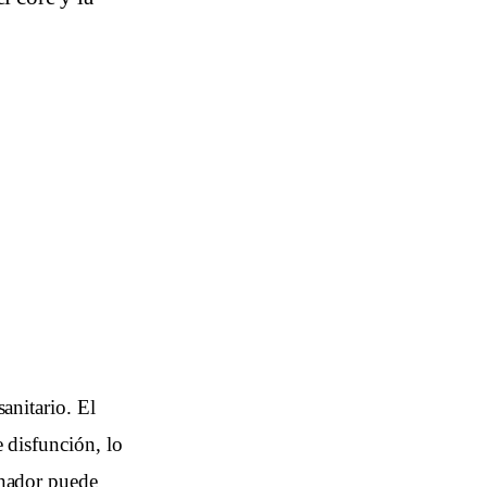
sanitario. El
e disfunción, lo
enador puede