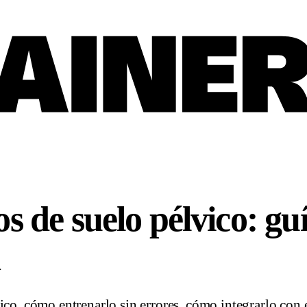
os de suelo pélvico: gu
a
ico, cómo entrenarlo sin errores, cómo integrarlo con e