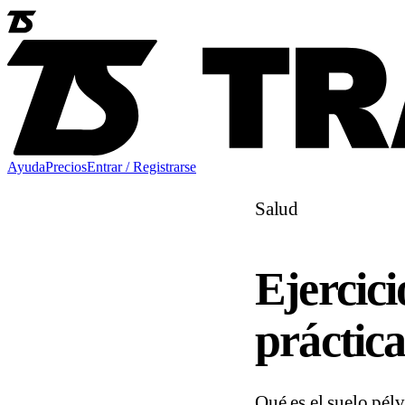
Ayuda
Precios
Entrar / Registrarse
Salud
Ejercici
práctic
Qué es el suelo pélv