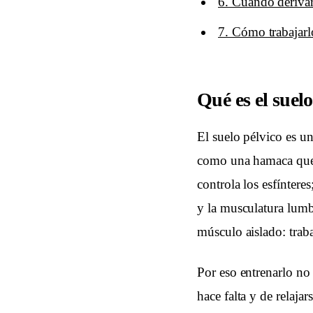
6. Cuándo derivar
7. Cómo trabajarl
Qué es el suel
El suelo pélvico es un
como una hamaca que va
controla los esfíntere
y la musculatura lumb
músculo aislado: trab
Por eso entrenarlo no
hace falta y de relaja