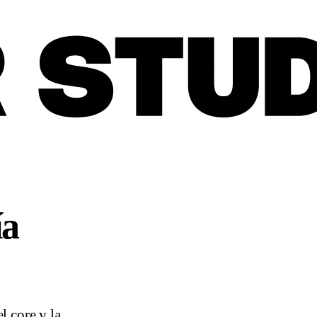
ía
l core y la