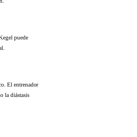
n.
s Kegel puede
al.
co. El entrenador
 la diástasis