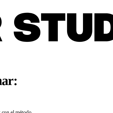
nar:
z con el método