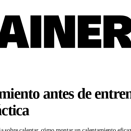
miento antes de entre
ctica
ia sobre calentar, cómo montar un calentamiento efica