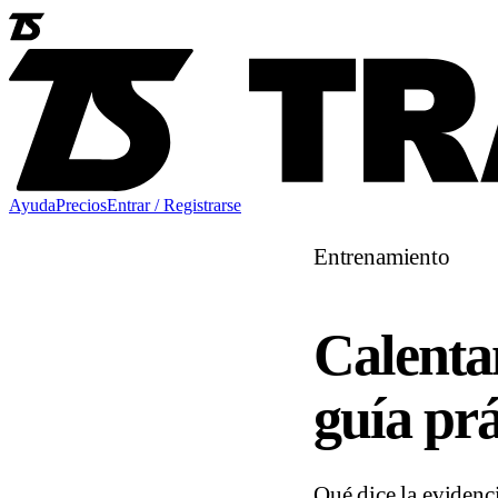
Ayuda
Precios
Entrar / Registrarse
Entrenamiento
Calenta
guía prá
Qué dice la evidenc