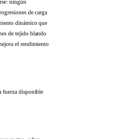
rse: ningún
progresiones de carga
amiento dinámico que
nes de tejido blando
mejora el rendimiento
a fuerza disponible