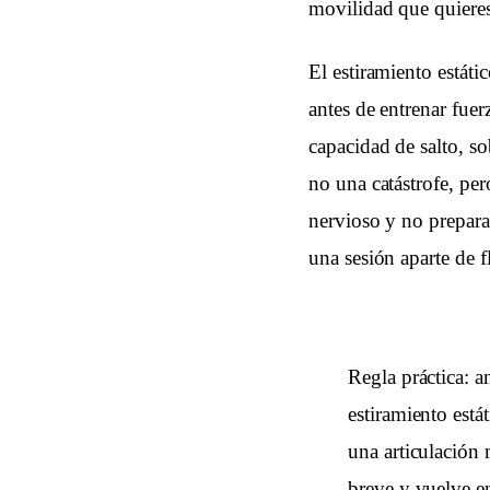
movilidad que quieres
El estiramiento estát
antes de entrenar fue
capacidad de salto, s
no una catástrofe, per
nervioso y no preparas
una sesión aparte de 
Regla práctica: a
estiramiento está
una articulación 
breve y vuelve e